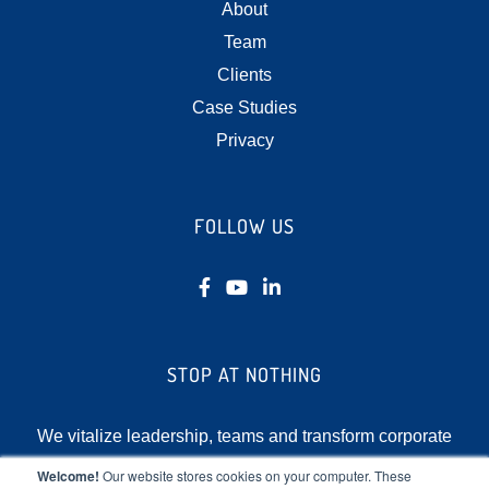
About
Team
Clients
Case Studies
Privacy
FOLLOW US
STOP AT NOTHING
We vitalize leadership, teams and transform corporate
cultures by focusing on the human element of
Welcome!
Our website stores cookies on your computer. These